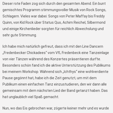
Dieser rote Faden zog sich durch den gesamten Abend. Ein bunt
gemischtes Programm stimmungsvoller Musik von Rock Songs,
Schlagern. Vieles war dabei: Songs von Peter Maffay bis Freddy
Quinn, von Kid Rock über Status Quo, Achim Reichel, Silbermond
und einige Kirchenlieder sorgten für reichlich Abwechslung und
sehr gute Stimmung.
Ich habe mich natürlich gefreut, dass ich mit den Line Dancern
„Fredenbecker Chickadees“ vom VfL Fredenbeck eine Tanzeinlage
von vier Tänzen während des Konzertes präsentieren durfte.
Besonders schön fand ich die aktive Unterstützung des Publikums
bei meinem Workshop. Während sich „Ichthys“ eine wohlverdiente
Pause gegönnt hat, habe ich die Zeit genutzt, um mit dem
Publikum einen einfachen Tanz einzustudieren, den wir dann alle
gemeinsam mit dem nächsten Lied der Band getanzt haben. Das
hat unglaublich viel Spaß gemacht.
Nun, wo das Eis gebrochen war, zögerte keiner mehr und es wurde